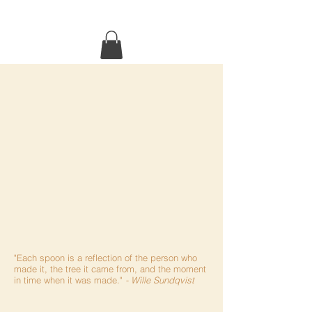
eGiftcard
Lepelsteeltje
Foto's
Geschiedenis
"Each spoon is a reflection of the person who
made it, the tree it came from, and the moment
in time when it was made."
- Wille Sundqvist