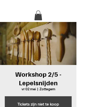
eGiftcard
Lepelsteeltje
Foto's
Geschiedenis
Workshop 2/5 -
Lepelsnijden
vr 02 mei
  |  
Zottegem
Tickets zijn niet te koop