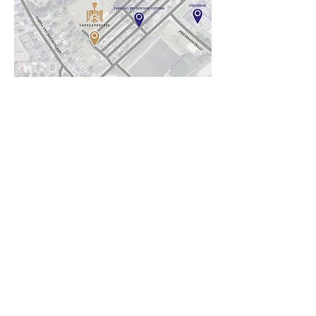
0477 87 24 56
bart.lepelsteeltje@gmail.com
Zottegem, Bevegem
Schrijf je in voor