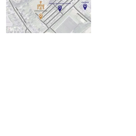
0477 87 24 56
bart.lepelsteeltje@gmail.com
Zottegem, Bevegem
Schrijf je in voor